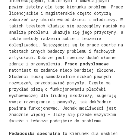
interesującymi, obszernymi i omawiającymi
pewien istotny dla tego kierunku problem. Prace
licencjackie i magisterskie często dotyczą
zaburzeń czy chorób wśród dzieci i młodzieży. W
takich tekstach kładzie się szczególny nacisk na
analizę problemu, ukazuje się jego przyczyny, a
także metody radzenia sobie i leczenie
dolegliwości. Najczęściej są to prace oparte na
tekstach innych badaczy problemu i fachowych
artykułach. Dobrze jest również dodać własne
zdanie i przemyślenia.
Prace podyplomowe
natomiast to zadanie nieco bardziej złożone.
Studenci muszą samodzielnie szukać pewnych
rozwiązań, przedstawiać pomysły. Często na
przykład piszą o funkcjonowaniu placówki
wychowawczej dla trudnej młodzieży, sugerują
swoje rozwiązania i pomysły, jak dokładnie
powinna funkcjonować. Jednak możliwości jest
znacznie więcej – liczy się przede wszystkim
świeże i twórcze podejście do problemu.
Pedagogika specjalna
to kierunek dla wąskiej