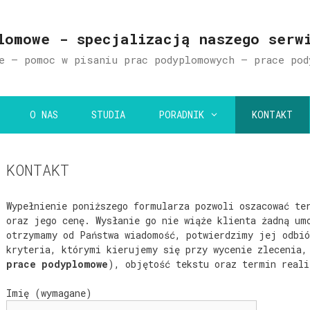
lomowe - specjalizacją naszego serw
e – pomoc w pisaniu prac podyplomowych – prace pod
O NAS
STUDIA
PORADNIK
KONTAKT
KONTAKT
Wypełnienie poniższego formularza pozwoli oszacować te
oraz jego cenę. Wysłanie go nie wiąże klienta żadną um
otrzymamy od Państwa wiadomość, potwierdzimy jej odbió
kryteria, którymi kierujemy się przy wycenie zlecenia,
prace podyplomowe
), objętość tekstu oraz termin reali
Imię (wymagane)