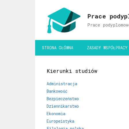
Przejdź
do
Prace podyp
treści
Prace podyplomow
STRONA GŁÓWNA
ZASADY WSPÓŁPRACY
Kierunki studiów
Administracja
Bankowość
Bezpieczeństwo
Dziennikarstwo
Ekonomia
Europeistyka
Filologia polska